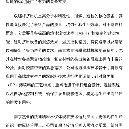
应链的稳定提供了有力的装备支持。
双螺杆挤出机是高分子材料改性、混炼、造粒的核心设备，其
性能直接决定了最终产品的质量、均匀性和生产效率。对于熔喷料
而言，它需要具备极高的熔体流动速率（MFR）和稳定的过滤性
能，这对挤出设备的混炼效果、温度控制精度、剪切速率以及清洁
度都提出了极为严苛的要求。南京杰亚深耕建材机械制造多年，尤
其在针对各类聚合物改性、复合材料的挤出装备研发上拥有丰富的
经验。面对疫情带来的紧急需求，公司迅速组织技术骨干，将原有
应用于高端建材生产的双螺杆技术进行优化调整，针对聚丙烯
（PP）熔喷料的工艺特点，重点改进了螺杆组合设计、温控系统
以及自动化控制系统，确保了设备能够连续、稳定地生产出高品质
的熔喷专用料。
南京杰亚的快速响应不仅体现在技术适配层面，更体现在生产
组织与供应链管理上。公司克服了疫情期间人员流动受限、部分零