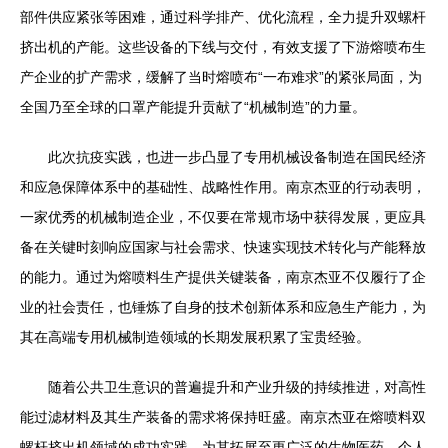
部件供应紧张等困难，通过科学排产、优化流程，全力提升双螺杆
挤出机的产能。这些设备的下线与交付，有效支援了下游熔喷布生
产企业的扩产需求，缓解了当时熔喷布“一布难求”的紧张局面，为
全国乃至全球的口罩产能提升贡献了“机械制造”的力量。
此次抗疫实践，也进一步凸显了专用机械设备制造在国民经济
和应急保障体系中的基础性、战略性作用。南京杰亚的行动表明，
一家优秀的机械制造企业，不仅要在常规市场中获得发展，更应具
备在关键时刻响应国家与社会需求、快速实现技术转化与产能释放
的能力。通过为熔喷料生产提供关键装备，南京杰亚不仅履行了企
业的社会责任，也锤炼了自身的技术创新体系和应急生产能力，为
其在高端专用机械制造领域的长期发展积累了宝贵经验。
随着公共卫生意识的普遍提升和产业升级的持续推进，对高性
能过滤材料及其生产装备的需求将保持旺盛。南京杰亚在熔喷料双
螺杆挤出机领域的成功实践，为其拓展至更广泛的生物医药、个人