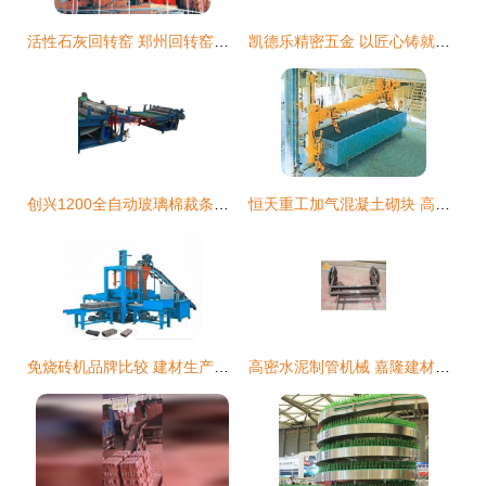
活性石灰回转窑 郑州回转窑设备主导生产实力矿物矿物选购指南
凯德乐精密五金 以匠心铸就建材机械新高度——访江门市凯德乐五金制品有限公司
创兴1200全自动玻璃棉裁条机 高效精准的建材加工利器
恒天重工加气混凝土砌块 高效蒸压加气砖砌块生产解决方案
免烧砖机品牌比较 建材生产利器如何挑选？
高密水泥制管机械 嘉隆建材机械在建筑材料生产中的应用与优势