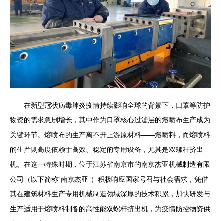
在新型冠状病毒肺炎疫情持续影响全球的背景下，口罩等防护
物资的需求急剧增长，其中作为口罩核心过滤层的熔喷布生产成为
关键环节。熔喷布的生产离不开上游原材料——熔喷料，而熔喷料
的生产则高度依赖于高效、稳定的专用设备，尤其是双螺杆挤出
机。在这一特殊时期，位于江苏省南京市的南京杰亚机械制造有限
公司（以下简称“南京杰亚”）积极响应国家号召与社会需求，凭借
其在建筑材料生产专用机械制造领域深厚的技术积累，加快研发与
生产适用于熔喷料制备的高性能双螺杆挤出机，为疫情防控物资供